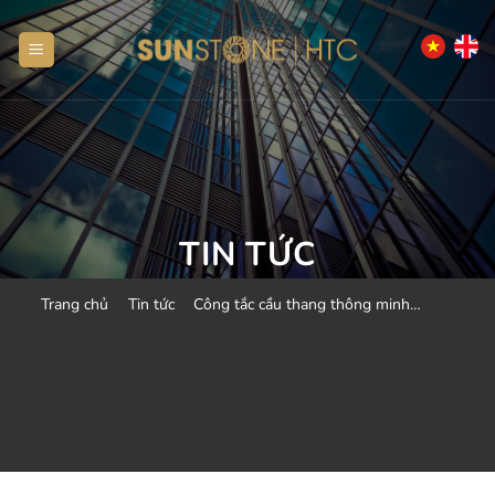
Bỏ
qua
nội
dung
TIN TỨC
Trang chủ
Tin tức
Công tắc cầu thang thông minh
HMX10 HMX-3S-TIRFV1 – Bật đèn
tự động, tiết kiệm điện, an tâm mỗi
bước chân 2